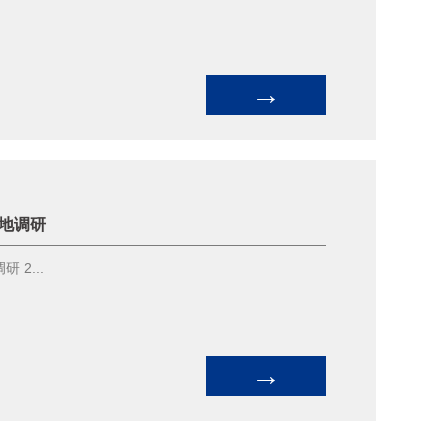
→
地调研
2...
→