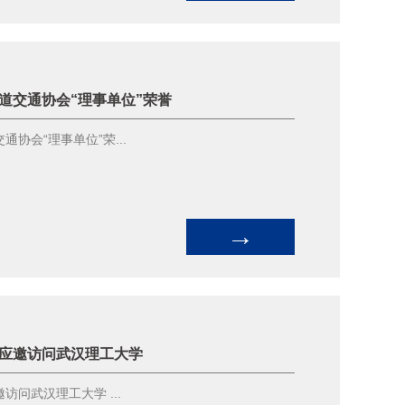
道交通协会“理事单位”荣誉
协会“理事单位”荣...
→
应邀访问武汉理工大学
问武汉理工大学 ...