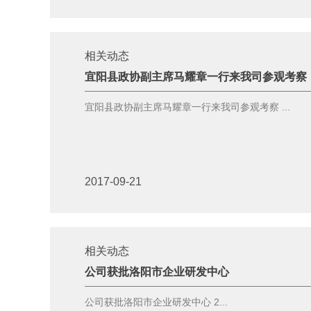
相关动态
宜阳县政协副主席马耀章一行来我司参观考察
宜阳县政协副主席马耀章一行来我司参观考察 ...
2017-09-21
相关动态
公司获批洛阳市企业研发中心
公司获批洛阳市企业研发中心 2...