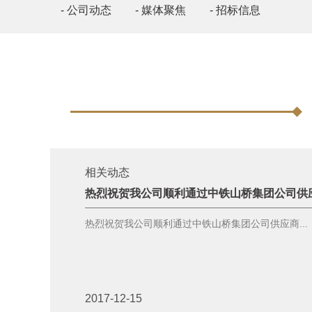
- 公司动态
- 媒体聚焦
- 招标信息
相关动态
热烈祝贺我公司顺利通过中铁山桥集团公司供
热烈祝贺我公司顺利通过中铁山桥集团公司供应商...
2017-12-15