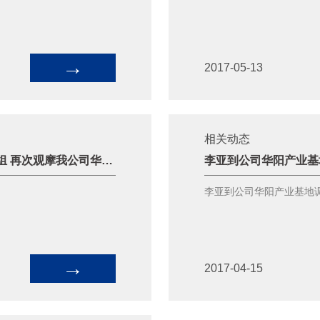
→
2017-05-13
相关动态
李亚携全市重点项目暨产业转型攻坚观摩督导组 再次观摩我公司华阳产业基地
李亚到公司华阳产业基
李亚到公司华阳产业基地调研 
→
2017-04-15