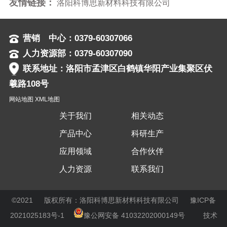
友情链接：
洛阳科博思新材料科技有限公司
营销 中心：0379-60307066
人力资源部：0379-60307090
联系地址：洛阳市孟津区白鹤镇华阳产业集聚区伏
羲路108号
网站地图
XML地图
关于我们
相关动态
产品中心
科研生产
应用领域
合作伙伴
人力资源
联系我们
©2021 版权所有：洛阳科博思新材料科技有限公司
豫ICP备
2021025183号-1
豫公网安备 41032202000149号
技术