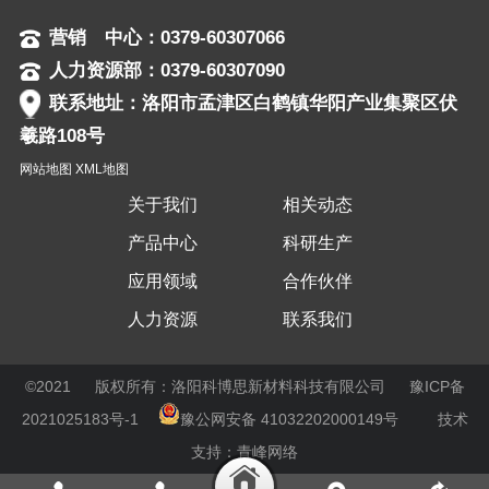
营销 中心：0379-60307066
人力资源部：0379-60307090
联系地址：洛阳市孟津区白鹤镇华阳产业集聚区伏
羲路108号
网站地图
XML地图
关于我们
相关动态
产品中心
科研生产
应用领域
合作伙伴
人力资源
联系我们
©2021 版权所有：洛阳科博思新材料科技有限公司
豫ICP备
2021025183号-1
豫公网安备 41032202000149号
技术
支持：
青峰网络