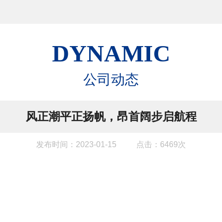
DYNAMIC
公司动态
风正潮平正扬帆，昂首阔步启航程
发布时间：2023-01-15
点击：6469次