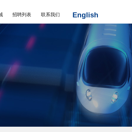
English
域
招聘列表
联系我们