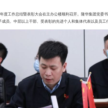
22年度工作总结暨表彰大会在主办公楼顺利召开。隆华集团党委
子成员、中层以上干部、受表彰的先进个人和集体代表以及员工