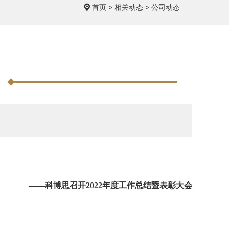
首页
>
相关动态
>
公司动态
——科博思召开2022年度工作总结暨表彰大会