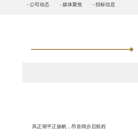
- 公司动态
- 媒体聚焦
- 招标信息
风正潮平正扬帆，昂首阔步启航程