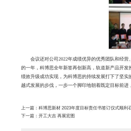
会议还对公司2022年成绩优异的优秀团队和经营、
的一年，科博思全年新签再创新高，轨道新产品开发
绩效升级成功实现，为科博思的持续发展打下了坚实的
越式发展的步伐，一步一个脚印地朝着既定目标前进
上一篇：
科博思新材 2023年度目标责任书签订仪式顺利
下一篇：
开工大吉 再展宏图