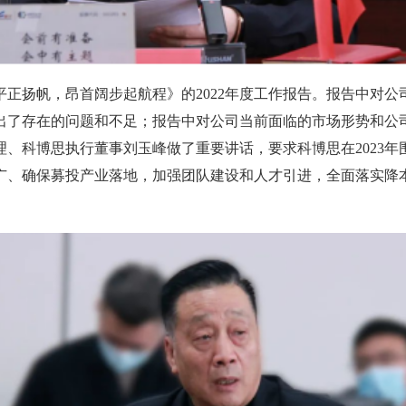
帆，昂首阔步起航程》的2022年度工作报告。报告中对公司
了存在的问题和不足；报告中对公司当前面临的市场形势和公司
、科博思执行董事刘玉峰做了重要讲话，要求科博思在2023年围
广、确保募投产业落地，加强团队建设和人才引进，全面落实降