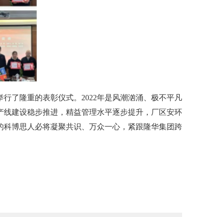
行了隆重的表彰仪式。2022年是风潮汹涌、极不平凡
产线建设稳步推进，精益管理水平逐步提升，厂区安环
劳的科博思人必将凝聚共识、万众一心，紧跟隆华集团跨