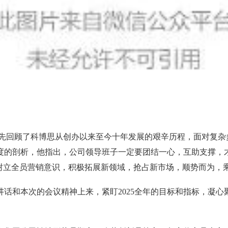
首先回顾了科博思从创办以来至今十年发展的艰辛历程，面对复杂
度的剖析，他指出，公司领导班子一定要团结一心，互助支撑，
，树立全员营销意识，积极拓展新领域，抢占新市场，顺势而为，
话和本次的会议精神上来，紧盯2025全年的目标和指标，凝心