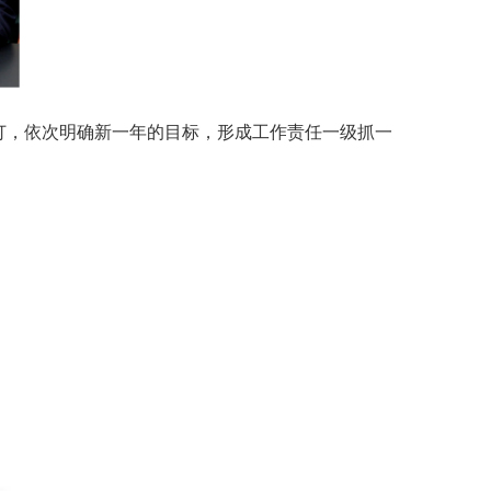
签订，依次明确新一年的目标，形成工作责任一级抓一