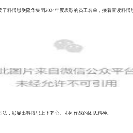
了科博思受隆华集团2024年度表彰的员工名单，接着宣读科博思
与方法，彰显出科博思上下齐心、协同作战的团队精神。