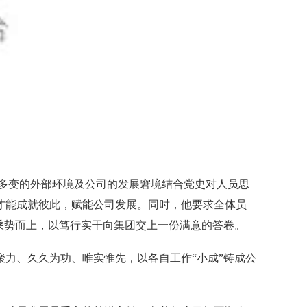
多变的外部环境及公司的发展窘境结合党史对人员思
才能成就彼此，赋能公司发展。同时，他要求全体员
乘势而上，以笃行实干向集团交上一份满意的答卷。
聚力、久久为功、唯实惟先，以各自工作“小成”铸成公