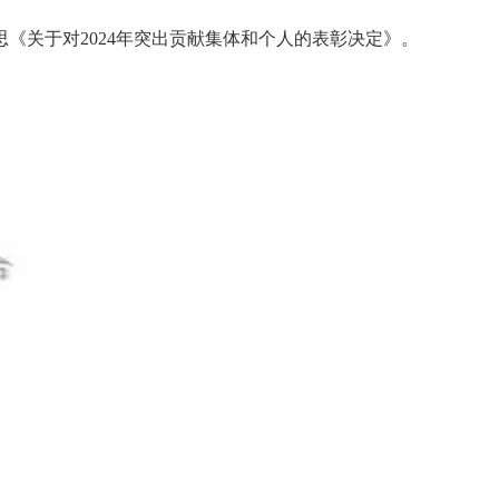
《关于对2024年突出贡献集体和个人的表彰决定》。