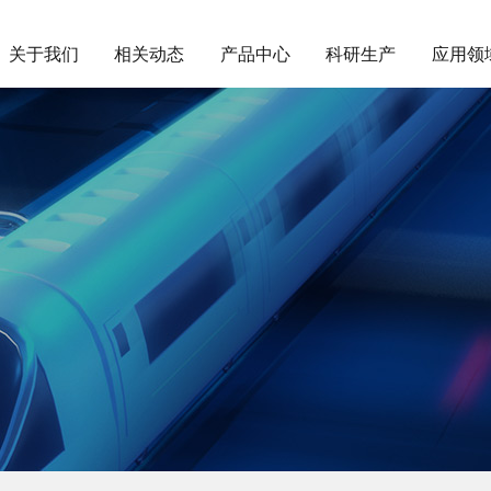
关于我们
相关动态
产品中心
科研生产
应用领