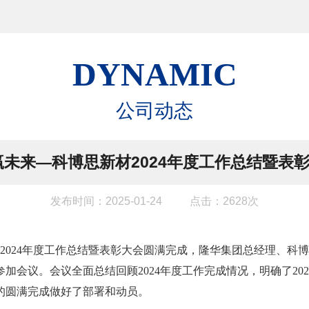
DYNAMIC
公司动态
赢未来—科博思新材2024年度工作总结暨表
发布时间：2025-01-24
点击：2628次
公司2024年度工作总结暨表彰大会圆满完成，隆华集团总经理、
加会议。会议全面总结回顾2024年度工作完成情况，明确了20
标的圆满完成做好了部署和动员。