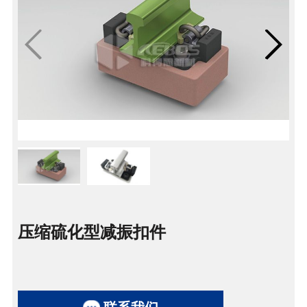
压缩硫化型减振扣件