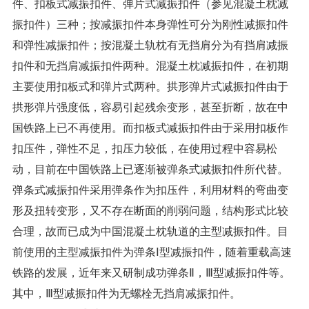
件、扣板式减振扣件、弹片式减振扣件（参见混凝土枕减
振扣件）三种；按减振扣件本身弹性可分为刚性减振扣件
和弹性减振扣件；按混凝土轨枕有无挡肩分为有挡肩减振
扣件和无挡肩减振扣件两种。混凝土枕减振扣件，在初期
主要使用扣板式和弹片式两种。拱形弹片式减振扣件由于
拱形弹片强度低，容易引起残余变形，甚至折断，故在中
国铁路上已不再使用。而扣板式减振扣件由于采用扣板作
扣压件，弹性不足，扣压力较低，在使用过程中容易松
动，目前在中国铁路上已逐渐被弹条式减振扣件所代替。
弹条式减振扣件采用弹条作为扣压件，利用材料的弯曲变
形及扭转变形，又不存在断面的削弱问题，结构形式比较
合理，故而已成为中国混凝土枕轨道的主型减振扣件。目
前使用的主型减振扣件为弹条Ⅰ型减振扣件，随着重载高速
铁路的发展，近年来又研制成功弹条Ⅱ，Ⅲ型减振扣件等。
其中，Ⅲ型减振扣件为无螺栓无挡肩减振扣件。