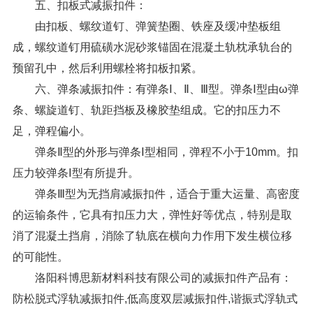
五、扣板式减振扣件：
由扣板、螺纹道钉、弹簧垫圈、铁座及缓冲垫板组
成，螺纹道钉用硫磺水泥砂浆锚固在混凝土轨枕承轨台的
预留孔中，然后利用螺栓将扣板扣紧。
六、弹条减振扣件：有弹条Ⅰ、Ⅱ、Ⅲ型。弹条Ⅰ型由ω弹
条、螺旋道钉、轨距挡板及橡胶垫组成。它的扣压力不
足，弹程偏小。
弹条Ⅱ型的外形与弹条Ⅰ型相同，弹程不小于10mm。扣
压力较弹条Ⅰ型有所提升。
弹条Ⅲ型为无挡肩减振扣件，适合于重大运量、高密度
的运输条件，它具有扣压力大，弹性好等优点，特别是取
消了混凝土挡肩，消除了轨底在横向力作用下发生横位移
的可能性。
洛阳科博思新材料科技有限公司
的减振扣件产品有：
防松脱式浮轨减振扣件,低高度双层减振扣件,谐振式浮轨式