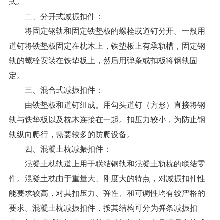
式。
二、
分开式减振扣件
：
将固定钢轨和固定铁垫板的螺栓或道钉分开。一般用
道钉将铁垫板固定在枕木上，铁垫板上有承轨槽，固定钢
轨的螺栓安装在铁垫板上，然后用弹条或扣板将钢轨固
定。
三、混合式减振扣件：
由铁垫板和道钉组成。用勾头道钉（方形）直接将钢
轨与铁垫板以及枕木连接在一起。扣压力较小，为防止钢
轨纵向爬行，需要较多的防爬设备。
四、混凝土枕减振扣件：
混凝土枕轨道上用于联结钢轨和混凝土轨枕的联结零
件。混凝土枕由于重量大、刚度大的特点，对减振扣件性
能要求较高，对其扣压力、弹性、和可调性均有较严格的
要求。混凝土枕减振扣件，按其结构可分为弹条减振扣